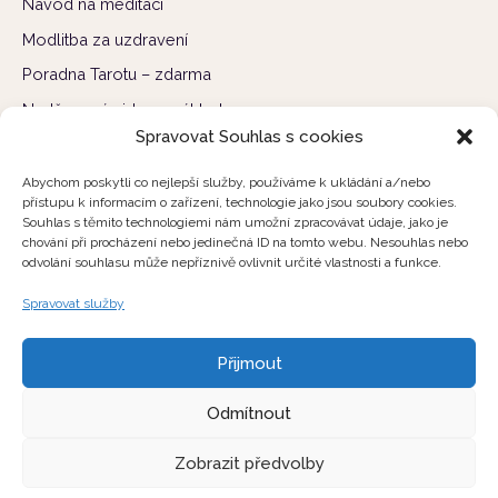
Návod na meditaci
Modlitba za uzdravení
Poradna Tarotu – zdarma
Nadčasová videa s výklady
Spravovat Souhlas s cookies
Nejnovější příspěvky
Abychom poskytli co nejlepší služby, používáme k ukládání a/nebo
přístupu k informacím o zařízení, technologie jako jsou soubory cookies.
Energie června 2026 – výklad měsíce a co se otevírá před
Souhlas s těmito technologiemi nám umožní zpracovávat údaje, jako je
létem
chování při procházení nebo jedinečná ID na tomto webu. Nesouhlas nebo
odvolání souhlasu může nepříznivě ovlivnit určité vlastnosti a funkce.
5 znamení, že vstupuješ do nové životní etapy
Spravovat služby
Co máš slyšet právě teď
Síla vnitřního uzdravení
Přijmout
Proč jsou teď sny silnější než obvykle?
Odmítnout
Zobrazit předvolby
Copyright © 2026 Poselství Tarotu ✦ Ninael ✦ Všechna práva
vyhrazena