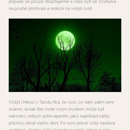
případě se pouze strachujeme a naše bytí se zcvrkává
na pouhé přežívání a reakce na vnější svět.
Vždyť i Měsíc v Tarotu říká, že cosi, co nám zatím není
známo, avšak tiše roste svým životem, může být
nakonec velkým překvapením, jako například náhlý
příznivý obrat všeho dění. Po noci přece vždy nastává
rozbřesk. Krajinu zalijí sluneční paprsky, které svými