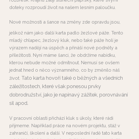
doteky rozproudí život na našem lesním paloučku.
Nové možnosti a šance na změny zde opravdu jsou,
jelikož nám jako další karta padlo žezlové páže. Tento
mladý chlapec, žezlový kluk, nebo také páže holí je
výrazem nadějí na úspěch a přináší nové podněty a
příležitosti. Nyní máme šanci, že obdržíme nabídku,
kterou nebude možné odmítnout. Nemusí se ovšem
jednat hned o něco významného, co by změnilo náš
Tato karta hovoří také o běžných a všedních
život.
záležitostech, které však ponesou prvky
dobrodružství, jako je napínavý zážitek, porovnávání
sil apod.
V pracovní oblasti přichází kluk s úkoly, které rádi
přijmeme. Například práce na novém projektu, stáž v
zahraničí, školení a další. V neposlední řadě tato karta