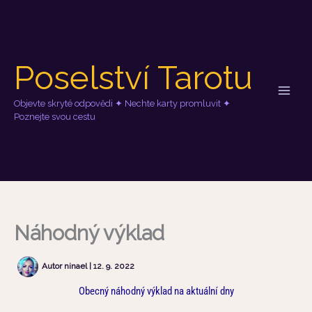
R
A
Přeskočit
u
r
na
b
c
obsah
r
h
i
i
Poselství Tarotu
k
v
y
y
Objevte skryté odpovědi ✦ Nechte karty promluvit ✦
Poznejte svou cestu
Náhodný výklad
Autor
ninael
|
12. 9. 2022
Obecný náhodný výklad na aktuální dny