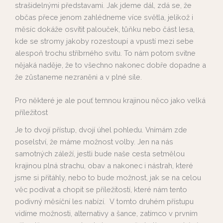
strašidelnými představami. Jak jdeme dál, zdá se, že
občas přece jenom zahlédneme více světla, jelikož i
měsíc dokáže osvítit palouček, tůňku nebo část lesa,
kde se stromy jakoby rozestoupí a vpustí mezi sebe
alespoň trochu stříbrného svitu. To nám potom svitne
nějaká naděje, že to všechno nakonec dobře dopadne a
že zůstaneme nezraněni a v plné síle.
Pro některé je ale pouť temnou krajinou něco jako velká
příležitost
Je to dvojí přístup, dvojí úhel pohledu. Vnímám zde
poselství, že máme možnost volby. Jen na nás
samotných záleží, jestli bude naše cesta setmělou
krajinou plná strachu, obav a nakonec i nástrah, které
jsme si přitáhly, nebo to bude možnost, jak se na celou
věc podívat a chopit se příležitostí, které nám tento
podivný měsíční les nabízí. V tomto druhém přístupu
vidíme možnosti, alternativy a šance, zatímco v prvním