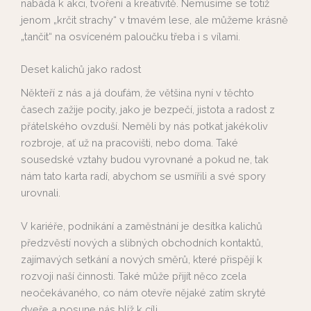
nabádá k akci, tvoření a kreativitě. Nemusíme se totiž
jenom „krčit strachy“ v tmavém lese, ale můžeme krásně
„tančit“ na osvíceném paloučku třeba i s vílami.
Deset kalichů jako radost
Někteří z nás a já doufám, že většina nyní v těchto
časech zažije pocity, jako je bezpečí, jistota a radost z
přátelského ovzduší. Neměli by nás potkat jakékoliv
rozbroje, ať už na pracovišti, nebo doma. Také
sousedské vztahy budou vyrovnané a pokud ne, tak
nám tato karta radí, abychom se usmířili a své spory
urovnali.
V kariéře, podnikání a zaměstnání je desítka kalichů
předzvěstí nových a slibných obchodních kontaktů,
zajímavých setkání a nových směrů, které přispějí k
rozvoji naší činnosti. Také může přijít něco zcela
neočekávaného, co nám otevře nějaké zatím skryté
dveře a posune nás blíž k cíli.